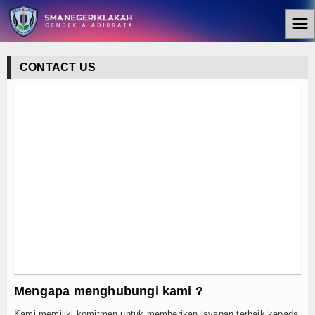
☰
BERANDA
CONTACT US
Berita
Internasional
KEGIATAN SEKOLAH
Teknologi
Koleksi Video
Album Foto
E-Learning
Mengapa menghubungi kami ?
Agenda
Kami memiliki komitmen untuk memberikan layanan terbaik kepada